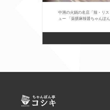
中洲の火鍋の名店「辣・リスト
ュー 「薬膳麻辣醤ちゃんぽん