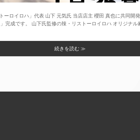
ーロイロハ」代表 山下 元気氏 当店店主 櫻田 真也に共同開
」完成です。 山下氏監修の辣・リストーロイロハ オリジナル麻辣
続きを読む ≫